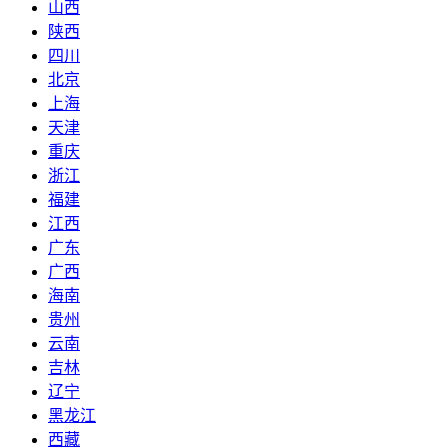
山西
陕西
四川
北京
上海
天津
重庆
浙江
福建
江西
广东
广西
海南
贵州
云南
吉林
辽宁
黑龙江
西藏