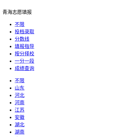
青海志愿填报
不限
投档录取
分数线
填报指导
按分择校
一分一段
成绩查询
不限
山东
河北
河南
江苏
安徽
湖北
湖南