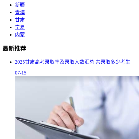
新疆
青海
甘肃
宁夏
内蒙
最新推荐
2025甘肃高考录取率及录取人数汇总 共录取多少考生
07-15