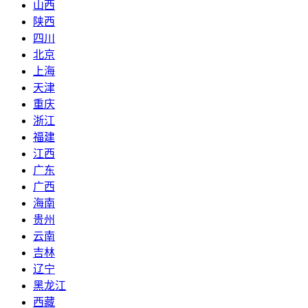
山西
陕西
四川
北京
上海
天津
重庆
浙江
福建
江西
广东
广西
海南
贵州
云南
吉林
辽宁
黑龙江
西藏