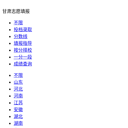
甘肃志愿填报
不限
投档录取
分数线
填报指导
按分择校
一分一段
成绩查询
不限
山东
河北
河南
江苏
安徽
湖北
湖南