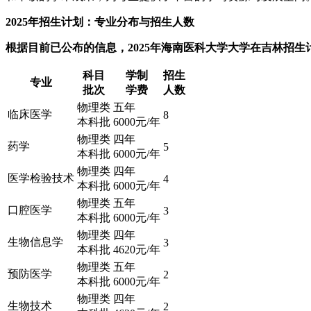
2025年招生计划：专业分布与招生人数​
根据目前已公布的信息，2025年海南医科大学大学在吉林招生
科目
学制
招生
专业
批次
学费
人数
物理类
五年
临床医学
8
本科批
6000元/年
物理类
四年
药学
5
本科批
6000元/年
物理类
四年
医学检验技术
4
本科批
6000元/年
物理类
五年
口腔医学
3
本科批
6000元/年
物理类
四年
生物信息学
3
本科批
4620元/年
物理类
五年
预防医学
2
本科批
6000元/年
物理类
四年
生物技术
2