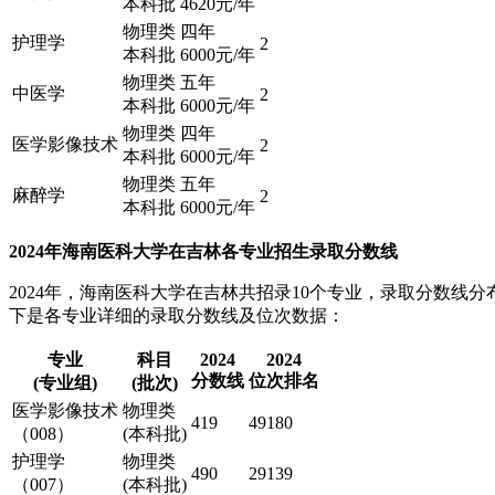
本科批
4620元/年
物理类
四年
护理学
2
本科批
6000元/年
物理类
五年
中医学
2
本科批
6000元/年
物理类
四年
医学影像技术
2
本科批
6000元/年
物理类
五年
麻醉学
2
本科批
6000元/年
2024年海南医科大学在吉林各专业招生录取分数线​
2024年，海南医科大学在吉林共招录10个专业，录取分数线分
下是各专业详细的录取分数线及位次数据：
专业
科目
2024
2024
分数线
位次排名
(专业组)
(批次)
医学影像技术
物理类
419
49180
（008）
(本科批)
护理学
物理类
490
29139
（007）
(本科批)