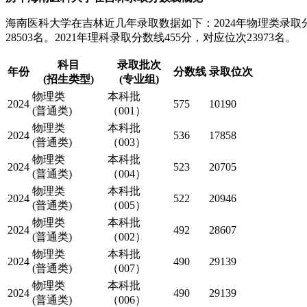
海南医科大学在吉林近几年录取数据如下：2024年物理类录取分数线
28503名。2021年理科录取分数线455分，对应位次23973名。
科目
录取批次
年份
分数线
录取位次
(招生类型)
(专业组)
物理类
本科批
2024
575
10190
(普通类)
（001）
物理类
本科批
2024
536
17858
(普通类)
（003）
物理类
本科批
2024
523
20705
(普通类)
（004）
物理类
本科批
2024
522
20946
(普通类)
（005）
物理类
本科批
2024
492
28607
(普通类)
（002）
物理类
本科批
2024
490
29139
(普通类)
（007）
物理类
本科批
2024
490
29139
(普通类)
（006）