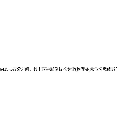
布
419~577分
之间。其中医学影像技术专业(物理类)录取分数线最低