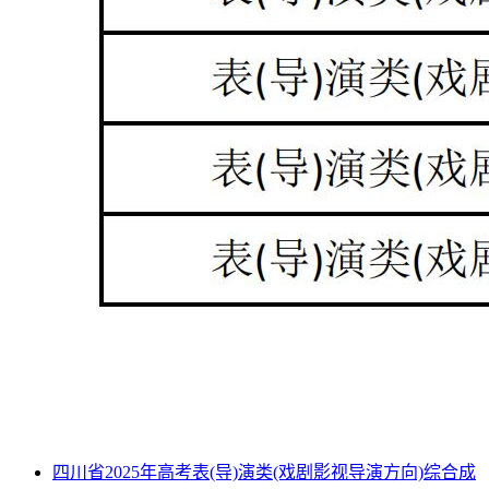
四川省2025年高考表(导)演类(戏剧影视导演方向)综合成