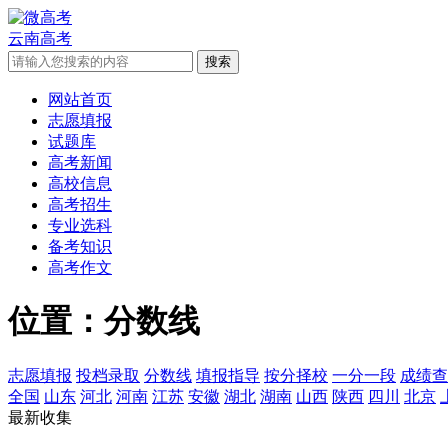
云南高考
网站首页
志愿填报
试题库
高考新闻
高校信息
高考招生
专业选科
备考知识
高考作文
位置：分数线
志愿填报
投档录取
分数线
填报指导
按分择校
一分一段
成绩查
全国
山东
河北
河南
江苏
安徽
湖北
湖南
山西
陕西
四川
北京
最新收集