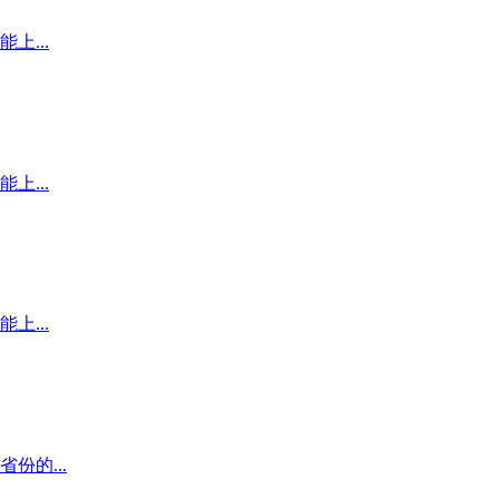
上...
上...
上...
份的...