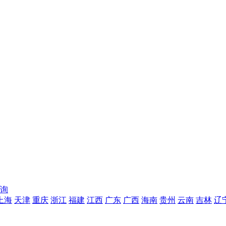
询
上海
天津
重庆
浙江
福建
江西
广东
广西
海南
贵州
云南
吉林
辽